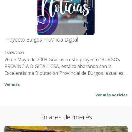
Proyecto Burgos Provincia Digital
I
26/05/2009
13
26 de Mayo de 2009 Gracias a este proyecto “BURGOS
13 d
PROVINCIA DIGITAL” CSA, está colaborando con la
l
Excelentísima Diputación Provincial de Burgos la cual está
de
acometiendo en los últimos años un Plan Provincial de
vi
Ver más
Ve
Modernización con el objetivo de transformar y convertir
mu
todos sus ayuntamientos en administraciones modélicas
Ver más noticias
y ágiles. De esta forma y utilizando las nuevas tecnologías
de la información, se pone a disposición de este
municipio un Portal Web Público que permita, dar a
Enlaces de interés
conocer las características del municipio, promocionar
sus iniciativas turísticas, ofrecer información institucional